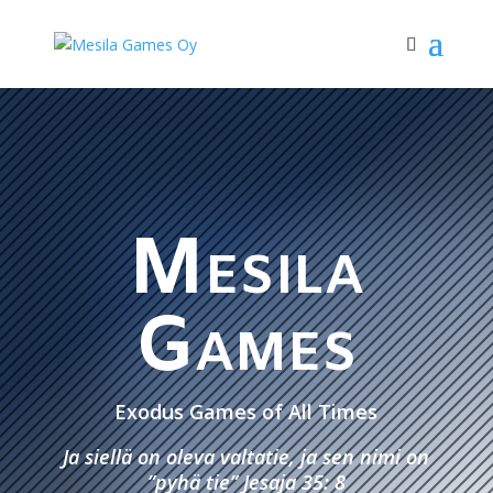
Mesila
Games
Exodus Games of All Times
Ja siellä on oleva valtatie, ja sen nimi on
”pyhä tie” Jesaja 35: 8