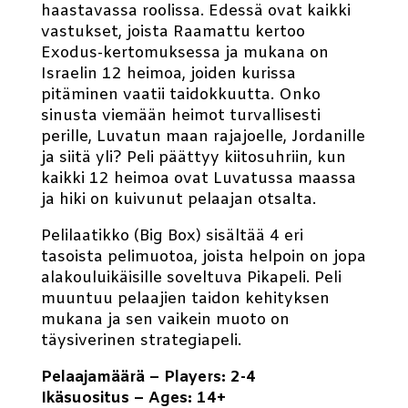
haastavassa roolissa. Edessä ovat kaikki
vastukset, joista Raamattu kertoo
Exodus-kertomuksessa ja mukana on
Israelin 12 heimoa, joiden kurissa
pitäminen vaatii taidokkuutta. Onko
sinusta viemään heimot turvallisesti
perille, Luvatun maan rajajoelle, Jordanille
ja siitä yli? Peli päättyy kiitosuhriin, kun
kaikki 12 heimoa ovat Luvatussa maassa
ja hiki on kuivunut pelaajan otsalta.
Pelilaatikko (Big Box) sisältää 4 eri
tasoista pelimuotoa, joista helpoin on jopa
alakouluikäisille soveltuva Pikapeli. Peli
muuntuu pelaajien taidon kehityksen
mukana ja sen vaikein muoto on
täysiverinen strategiapeli.
Pelaajamäärä – Players: 2-4
Ikäsuositus – Ages: 14+