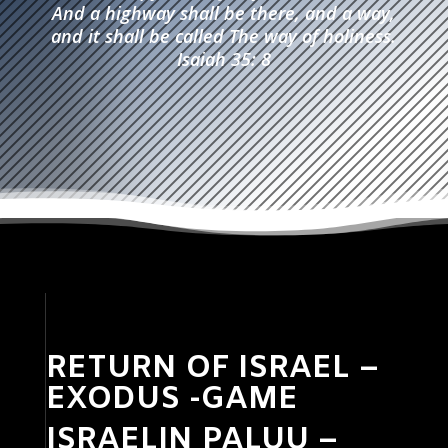
And a highway shall be there, and a way,
and it shall be called The way of holiness.
Isaiah 35: 8
RETURN OF ISRAEL –
EXODUS -GAME
ISRAELIN PALUU –