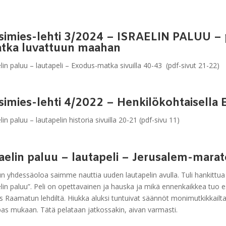
simies-lehti 3/2024 – ISRAELIN PALUU – p
tka luvattuun maahan
elin paluu – lautapeli – Exodus-matka sivuilla 40-43 (pdf-sivut 21-22)
simies-lehti 4/2022 – Henkilökohtaisella
lin paluu – lautapelin historia sivuilla 20-21 (pdf-sivu 11)
raelin paluu – lautapeli – Jerusalem-mar
un yhdessäoloa saimme nauttia uuden lautapelin avulla. Tuli hankittua l
elin paluu”. Peli on opettavainen ja hauska ja mikä ennenkaikkea tuo es
 Raamatun lehdiltä. Hiukka aluksi tuntuivat säännöt monimutkikkailta,
as mukaan. Tätä pelataan jatkossakin, aivan varmasti.