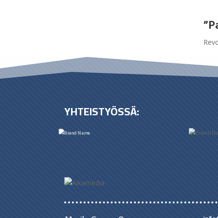
”P
Revo
YHTEISTYÖSSÄ: