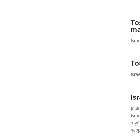
To
ma
Isra
To
Israe
Is
Joul
Isra
myös
napp