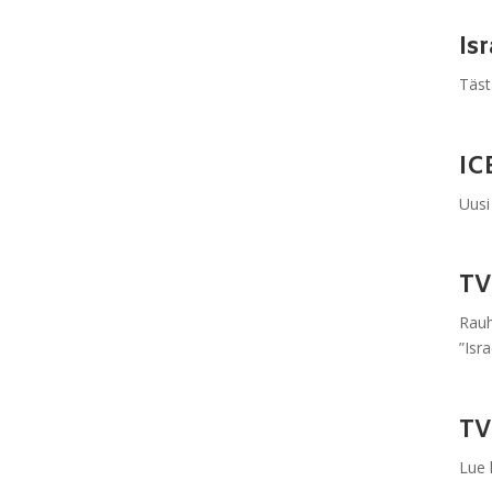
Is
Tästä
IC
Uusi
TV
Rauh
”Isr
TV
Lue 