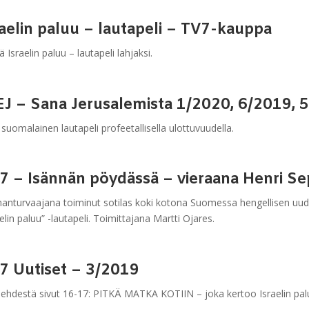
raelin paluu – lautapeli – TV7-kauppa
 Israelin paluu – lautapeli lahjaksi.
EJ – Sana Jerusalemista 1/2020, 6/2019, 
 suomalainen lautapeli profeetallisella ulottuvuudella.
7 – Isännän pöydässä – vieraana Henri S
anturvaajana toiminut sotilas koki kotona Suomessa hengellisen uu
aelin paluu” -lautapeli. Toimittajana Martti Ojares.
7 Uutiset – 3/2019
lehdestä sivut 16-17: PITKÄ MATKA KOTIIN – joka kertoo Israelin paluu 