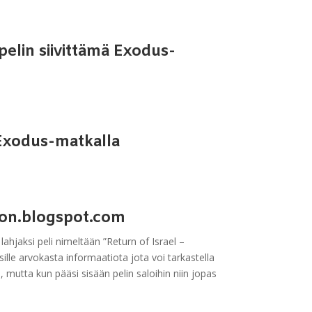
elin siivittämä Exodus-
 Exodus-matkalla
aton.blogspot.com
ahjaksi peli nimeltään ”Return of Israel –
ille arvokasta informaatiota jota voi tarkastella
 mutta kun pääsi sisään pelin saloihin niin jopas