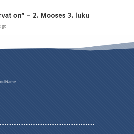
rvat on” – 2. Mooses 3. luku
sage