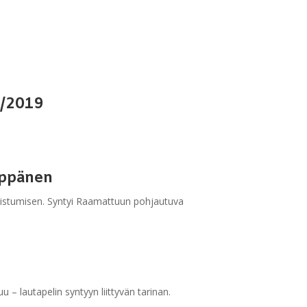
5/2019
eppänen
distumisen. Syntyi Raamattuun pohjautuva
– lautapelin syntyyn liittyvän tarinan.