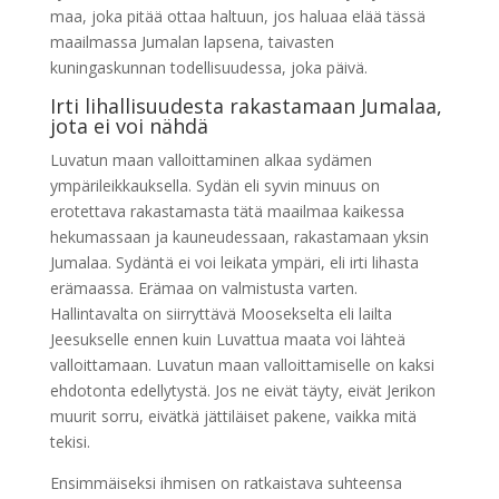
maa, joka pitää ottaa haltuun, jos haluaa elää tässä
maailmassa Jumalan lapsena, taivasten
kuningaskunnan todellisuudessa, joka päivä.
Irti lihallisuudesta rakastamaan Jumalaa,
jota ei voi nähdä
Luvatun maan valloittaminen alkaa sydämen
ympärileikkauksella. Sydän eli syvin minuus on
erotettava rakastamasta tätä maailmaa kaikessa
hekumassaan ja kauneudessaan, rakastamaan yksin
Jumalaa. Sydäntä ei voi leikata ympäri, eli irti lihasta
erämaassa. Erämaa on valmistusta varten.
Hallintavalta on siirryttävä Moosekselta eli lailta
Jeesukselle ennen kuin Luvattua maata voi lähteä
valloittamaan. Luvatun maan valloittamiselle on kaksi
ehdotonta edellytystä. Jos ne eivät täyty, eivät Jerikon
muurit sorru, eivätkä jättiläiset pakene, vaikka mitä
tekisi.
Ensimmäiseksi ihmisen on ratkaistava suhteensa