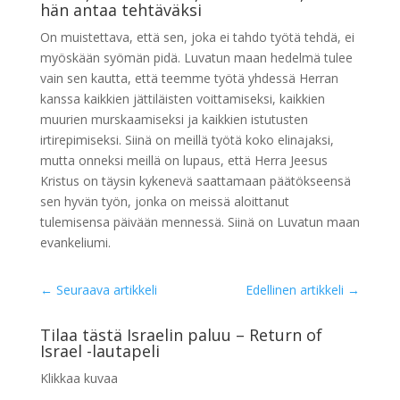
hän antaa tehtäväksi
On muistettava, että sen, joka ei tahdo työtä tehdä, ei
myöskään syömän pidä. Luvatun maan hedelmä tulee
vain sen kautta, että teemme työtä yhdessä Herran
kanssa kaikkien jättiläisten voittamiseksi, kaikkien
muurien murskaamiseksi ja kaikkien istutusten
irtirepimiseksi. Siinä on meillä työtä koko elinajaksi,
mutta onneksi meillä on lupaus, että Herra Jeesus
Kristus on täysin kykenevä saattamaan päätökseensä
sen hyvän työn, jonka on meissä aloittanut
tulemisensa päivään mennessä. Siinä on Luvatun maan
evankeliumi.
←
Seuraava artikkeli
Edellinen artikkeli
→
Tilaa tästä Israelin paluu – Return of
Israel -lautapeli
Klikkaa kuvaa