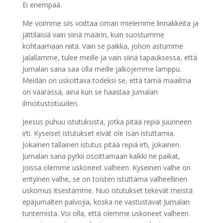
Ei enempää.
Me voimme siis voittaa oman mielemme linnakkeita ja
jättiläisiä vain siinä määrin, kuin suostumme
kohtaamaan niitä. Vain se paikka, johon astumme
jalallamme, tulee meille ja vain siinä tapauksessa, että
Jumalan sana saa olla meille jalkojemme lamppu.
Meidän on uskottava todeksi se, että tämä maailma
on väärässä, aina kun se haastaa Jumalan
ilmoitustotuuden.
Jeesus puhuu istutuksista, jotka pitää repiä juurineen
irti. Kyseiset istutukset eivät ole Isän istuttamia.
Jokainen tällainen istutus pitää repiä irti, jokainen.
Jumalan sana pyrkii osoittamaan kaikki ne paikat,
joissa olemme uskoneet valheen. Kyseinen valhe on
erityinen valhe, se on toisten istuttama valheellinen
uskomus itsestämme. Nuo istutukset tekevät meistä
epäjumalten palvojia, koska ne vastustavat Jumalan
tuntemista. Voi olla, että olemme uskoneet valheen