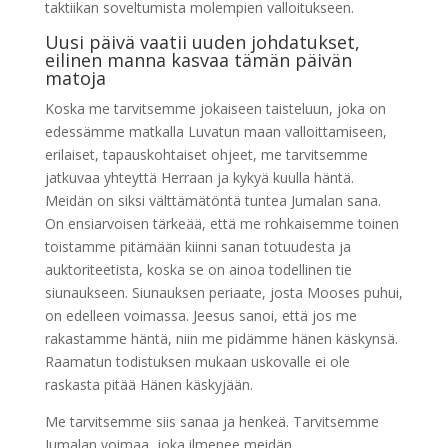
taktiikan soveltumista molempien valloitukseen.
Uusi päivä vaatii uuden johdatukset,
eilinen manna kasvaa tämän päivän
matoja
Koska me tarvitsemme jokaiseen taisteluun, joka on
edessämme matkalla Luvatun maan valloittamiseen,
erilaiset, tapauskohtaiset ohjeet, me tarvitsemme
jatkuvaa yhteyttä Herraan ja kykyä kuulla häntä.
Meidän on siksi välttämätöntä tuntea Jumalan sana.
On ensiarvoisen tärkeää, että me rohkaisemme toinen
toistamme pitämään kiinni sanan totuudesta ja
auktoriteetista, koska se on ainoa todellinen tie
siunaukseen. Siunauksen periaate, josta Mooses puhui,
on edelleen voimassa. Jeesus sanoi, että jos me
rakastamme häntä, niin me pidämme hänen käskynsä.
Raamatun todistuksen mukaan uskovalle ei ole
raskasta pitää Hänen käskyjään.
Me tarvitsemme siis sanaa ja henkeä. Tarvitsemme
Jumalan voimaa, joka ilmenee meidän