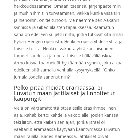
heikkoudessamme. Omaan itseensä, järjenpäätelmiin
ja muihin ihmisiin turvaaminen, vaikka kuinka viisaisiin
ja hienoihin, on tie tuhoon. Me näemme sen Aakanin
synnissä ja Gibeonilaisten tapauksessa. Raamatun
sana on edelleen suljettu niiltä, jotka tutkivat sitä ilman
Pyhän Hengen opetusta. Henki ei opeta yhdelle yhtä ja
toiselle toista. Henki ei vakuuta yhtä kuuliaisuuden
tarpeellisuudesta ja opeta toiselle hälläväliäuskoa.
Armo kasvattaa meidät hylkäämään synnin, joka alkaa
edelleen sillä samalla vanhalla kysymyksellä: ”Onko
Jumala todella sanonut niin?”
Pelko pitää meidät erämaassa, ei
Luvatun maan jättiläiset ja linnoitetut
kaupungit
Vielä on välttämätöntä ottaa esille eräs ihmeellinen
asia. Rahab kertoi kahdelle vakoojalle, joiden kanssa
teki liiton, että kaiken sen ajan, jonka Israel oli
vaeltanut erämaassa käytyään kääntymässä Luvatun
maan rajalla, Kades Barneassa, jättiläiset olivat