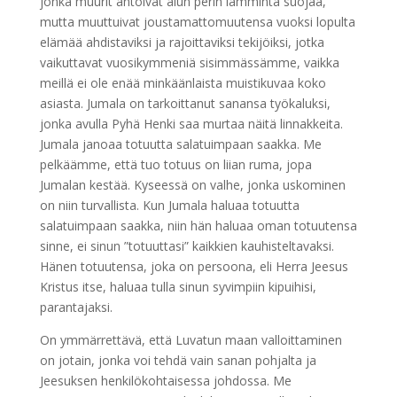
jonka muurit antoivat alun perin lämmintä suojaa,
mutta muuttuivat joustamattomuutensa vuoksi lopulta
elämää ahdistaviksi ja rajoittaviksi tekijöiksi, jotka
vaikuttavat vuosikymmeniä sisimmässämme, vaikka
meillä ei ole enää minkäänlaista muistikuvaa koko
asiasta. Jumala on tarkoittanut sanansa työkaluksi,
jonka avulla Pyhä Henki saa murtaa näitä linnakkeita.
Jumala janoaa totuutta salatuimpaan saakka. Me
pelkäämme, että tuo totuus on liian ruma, jopa
Jumalan kestää. Kyseessä on valhe, jonka uskominen
on niin turvallista. Kun Jumala haluaa totuutta
salatuimpaan saakka, niin hän haluaa oman totuutensa
sinne, ei sinun ”totuuttasi” kaikkien kauhisteltavaksi.
Hänen totuutensa, joka on persoona, eli Herra Jeesus
Kristus itse, haluaa tulla sinun syvimpiin kipuihisi,
parantajaksi.
On ymmärrettävä, että Luvatun maan valloittaminen
on jotain, jonka voi tehdä vain sanan pohjalta ja
Jeesuksen henkilökohtaisessa johdossa. Me