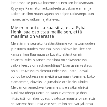
ihmeessä se puhuva käärme sai ihmisen lankeamaan?
Kysymys Raamatun auktoriteetista uskon elämän ja
kaiken sisällön määrittäjänä on paljon tärkeämpi, kuin
monet uskovatkaan ajattelevat.
Mielen muutos alkaa siitä, että Pyhä
Henki saa osoittaa meille sen, että
maailma on väärässä
Me elämme seurakuntaelämäämme voimattomuuden
ja ristiriitaisuuden maassa. Moni uskova kipuilee sen
kanssa, kun Raamatussa kuvattu elämä on niin
erilaista. Miksi sisäinen maailma on sekasorrossa,
vaikka Jeesus on rauhanruhtinas? Liian usein vastaus
on puuttuvassa mielenmuutoksessa, josta Paavali
puhuu kehottaessaan meitä antamaan itsemme, koko
elämämme, eläväksi ja Jumalalle otolliseksi uhriksi.
Meidän on annettava itsemme siis eläväksi uhriksi.
Kuolleita uhreja Herra on saanut varmasti jo ihan
riittävästi. Jumalan lupaus luvatusta maasta oli se, että
he saisivat haltuunsa vain sen, mihin astuvat jalkansa.