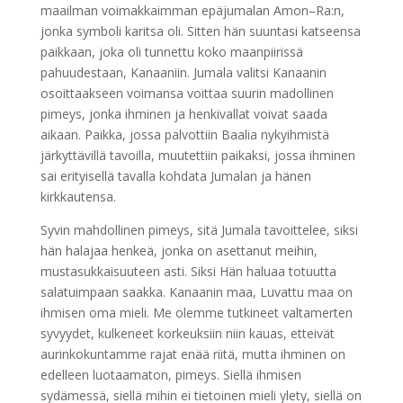
maailman voimakkaimman epäjumalan Amon–Ra:n,
jonka symboli karitsa oli. Sitten hän suuntasi katseensa
paikkaan, joka oli tunnettu koko maanpiirissä
pahuudestaan, Kanaaniin. Jumala valitsi Kanaanin
osoittaakseen voimansa voittaa suurin madollinen
pimeys, jonka ihminen ja henkivallat voivat saada
aikaan. Paikka, jossa palvottiin Baalia nykyihmistä
järkyttävillä tavoilla, muutettiin paikaksi, jossa ihminen
sai erityisellä tavalla kohdata Jumalan ja hänen
kirkkautensa.
Syvin mahdollinen pimeys, sitä Jumala tavoittelee, siksi
hän halajaa henkeä, jonka on asettanut meihin,
mustasukkaisuuteen asti. Siksi Hän haluaa totuutta
salatuimpaan saakka. Kanaanin maa, Luvattu maa on
ihmisen oma mieli. Me olemme tutkineet valtamerten
syvyydet, kulkeneet korkeuksiin niin kauas, etteivät
aurinkokuntamme rajat enää riitä, mutta ihminen on
edelleen luotaamaton, pimeys. Siellä ihmisen
sydämessä, siellä mihin ei tietoinen mieli ylety, siellä on