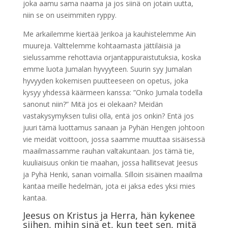
joka aamu sama naama ja jos siinä on jotain uutta,
niin se on useimmiten ryppy.
Me arkailemme kiertää Jerikoa ja kauhistelemme Ain
muureja. Välttelemme kohtaamasta jättiläisiä ja
sielussamme rehottavia orjantappuraistutuksia, koska
emme luota Jumalan hyvyyteen. Suurin syy Jumalan
hyvyyden kokemisen puutteeseen on opetus, joka
kysyy yhdessä käärmeen kanssa: ”Onko Jumala todella
sanonut niin?” Mitä jos ei olekaan? Meidän
vastakysymyksen tulisi olla, entä jos onkin? Entä jos
juuri tämä luottamus sanaan ja Pyhän Hengen johtoon
vie meidät voittoon, jossa saamme muuttaa sisäisessä
maailmassamme rauhan valtakuntaan. Jos tämä tie,
kuuliaisuus onkin tie maahan, jossa hallitsevat Jeesus
ja Pyhä Henki, sanan voimalla. Silloin sisäinen maailma
kantaa meille hedelmän, jota ei jaksa edes yksi mies
kantaa.
Jeesus on Kristus ja Herra, hän kykenee
siihen, mihin sinä et, kun teet sen, mitä