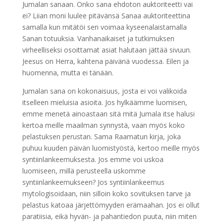
Jumalan sanaan. Onko sana ehdoton auktoriteetti vai
ei? Liian moni luulee pitävänsä Sanaa auktoriteettina
samalla kun mitätöi sen voimaa kyseenalaistamalla
Sanan totuuksia. Vanhanaikaiset ja tutkimuksen
virheelliseksi osoittamat asiat halutaan jättää sivuun.
Jeesus on Herra, kahtena päivänä vuodessa. Eilen ja
huomenna, mutta ei tänään.
Jumalan sana on kokonaisuus, josta ei voi valikoida
itselleen mieluisia asioita. Jos hylkäämme luomisen,
emme menetä ainoastaan sitä mitä Jumala itse halusi
kertoa meille maailman synnystä, vaan myös koko
pelastuksen perustan. Sama Raamatun kirja, joka
puhuu kuuden päivän luomistyöstä, kertoo meille myös
syntiinlankeemuksesta. Jos emme voi uskoa
luomiseen, millä perusteella uskomme
syntiinlankeemukseen? Jos syntiinlankeemus
mytologisoidaan, niin silloin koko sovituksen tarve ja
pelastus katoaa järjettömyyden erämaahan. Jos ei ollut
paratiisia, eikä hyvän- ja pahantiedon puuta, niin miten