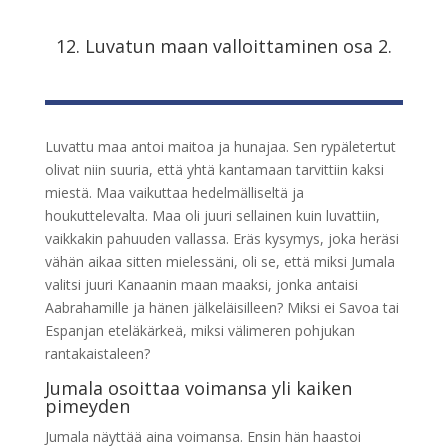
12. Luvatun maan valloittaminen osa 2.
Luvattu maa antoi maitoa ja hunajaa. Sen rypäletertut
olivat niin suuria, että yhtä kantamaan tarvittiin kaksi
miestä. Maa vaikuttaa hedelmälliseltä ja
houkuttelevalta. Maa oli juuri sellainen kuin luvattiin,
vaikkakin pahuuden vallassa. Eräs kysymys, joka heräsi
vähän aikaa sitten mielessäni, oli se, että miksi Jumala
valitsi juuri Kanaanin maan maaksi, jonka antaisi
Aabrahamille ja hänen jälkeläisilleen? Miksi ei Savoa tai
Espanjan eteläkärkeä, miksi välimeren pohjukan
rantakaistaleen?
Jumala osoittaa voimansa yli kaiken
pimeyden
Jumala näyttää aina voimansa. Ensin hän haastoi