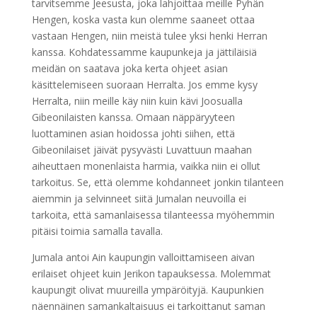
tarvitsemme Jeesusta, joka lahjoittaa meille Pyhän
Hengen, koska vasta kun olemme saaneet ottaa
vastaan Hengen, niin meistä tulee yksi henki Herran
kanssa. Kohdatessamme kaupunkeja ja jättiläisiä
meidän on saatava joka kerta ohjeet asian
käsittelemiseen suoraan Herralta. Jos emme kysy
Herralta, niin meille käy niin kuin kävi Joosualla
Gibeonilaisten kanssa. Omaan näppäryyteen
luottaminen asian hoidossa johti siihen, että
Gibeonilaiset jäivät pysyvästi Luvattuun maahan
aiheuttaen monenlaista harmia, vaikka niin ei ollut
tarkoitus. Se, että olemme kohdanneet jonkin tilanteen
aiemmin ja selvinneet siitä Jumalan neuvoilla ei
tarkoita, että samanlaisessa tilanteessa myöhemmin
pitäisi toimia samalla tavalla.
Jumala antoi Ain kaupungin valloittamiseen aivan
erilaiset ohjeet kuin Jerikon tapauksessa. Molemmat
kaupungit olivat muureilla ympäröityjä. Kaupunkien
näennäinen samankaltaisuus ei tarkoittanut saman