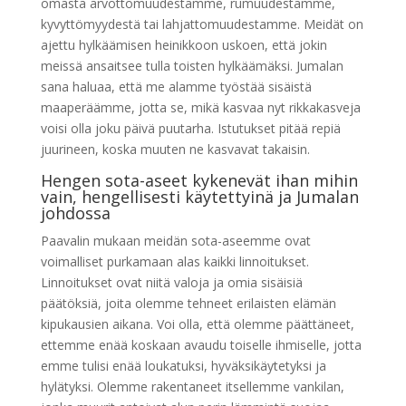
omasta arvottomuudestamme, rumuudestamme,
kyvyttömyydestä tai lahjattomuudestamme. Meidät on
ajettu hylkäämisen heinikkoon uskoen, että jokin
meissä ansaitsee tulla toisten hylkäämäksi. Jumalan
sana haluaa, että me alamme työstää sisäistä
maaperäämme, jotta se, mikä kasvaa nyt rikkakasveja
voisi olla joku päivä puutarha. Istutukset pitää repiä
juurineen, koska muuten ne kasvavat takaisin.
Hengen sota-aseet kykenevät ihan mihin
vain, hengellisesti käytettyinä ja Jumalan
johdossa
Paavalin mukaan meidän sota-aseemme ovat
voimalliset purkamaan alas kaikki linnoitukset.
Linnoitukset ovat niitä valoja ja omia sisäisiä
päätöksiä, joita olemme tehneet erilaisten elämän
kipukausien aikana. Voi olla, että olemme päättäneet,
ettemme enää koskaan avaudu toiselle ihmiselle, jotta
emme tulisi enää loukatuksi, hyväksikäytetyksi ja
hylätyksi. Olemme rakentaneet itsellemme vankilan,